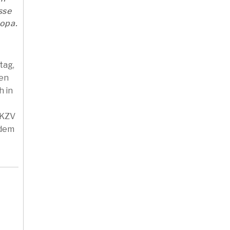
sse
ropa.
tag,
den
h in
 KZV
 dem