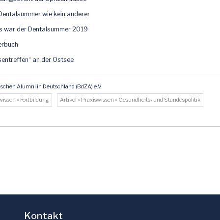
Dentalsummer wie kein anderer
as war der Dentalsummer 2019
derbuch
sentreffen“ an der Ostsee
schen Alumni in Deutschland (BdZA) e.V.
swissen » Fortbildung
Artikel » Praxiswissen » Gesundheits- und Standespolitik
Kontakt