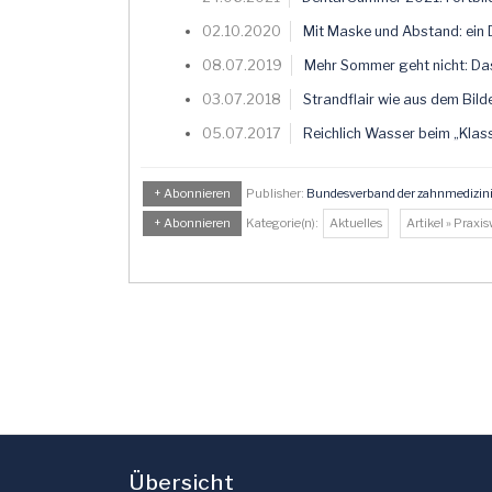
02.10.2020
Mit Maske und Abstand: ein 
08.07.2019
Mehr Sommer geht nicht: D
03.07.2018
Strandflair wie aus dem Bil
05.07.2017
Reichlich Wasser beim „Klas
+ Abonnieren
Publisher:
Bundesverband der zahnmedizini
+ Abonnieren
Kategorie(n):
Aktuelles
Artikel » Praxi
Übersicht