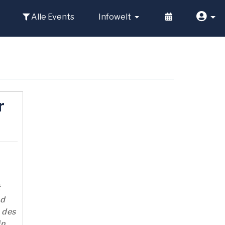
Alle Events
Infowelt
r
t
nd
 des
in