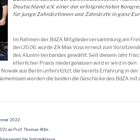
Deutschland e.V. einer der erfolgreichsten Kongre
für junge Zahnärztinnen und Zahnärzte in ganz Eu
Im Rahmen der BdZA Mitgliederversammlung am Frei
den 20.06. wurde ZA Max Voss erneut zum Vorsitzen
des Alumni-Verbandes gewählt. Seit diesem Jahr frisc
elterlicher Praxis niedergelassen wird er wird in den
owak aus Berlin unterstützt, die bereits Erfahrung in der
emeinsam werden die beiden die Geschicke des BdZA mit
ummer 2022
2021 an Prof. Thomas Attin
dungsevent der Spitzenklasse