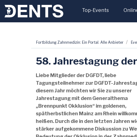
Top-Events
Onlin
Zum
Fortbildung Zahnmedizin: Ein Portal. Alle Anbieter
Eve
Inhalt
springen
58. Jahrestagung de
Liebe Mitglieder der DGFDT, liebe
Tagungsteilnehmer zur DGFDT-Jahrestag
diesem Jahr möchten wir Sie zu unserer
Jahrestagung mit dem Generalthema
„Brennpunkt Okklusion“ im goldenen,
spätherbstlichen Mainz am Rhein willko
heißen. Durch die in den letzten Jahren w
stärker aufgekommene Diskussion zu We
Bedeutung der Okklusion in der Zahnmedi