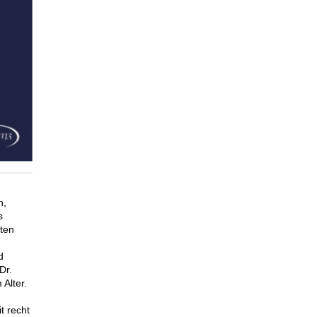
h,
s
ten
d
Dr.
 Alter.
t recht