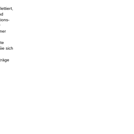
­tiert,
nd
ions-
r
iner
te
Sie sich
träge