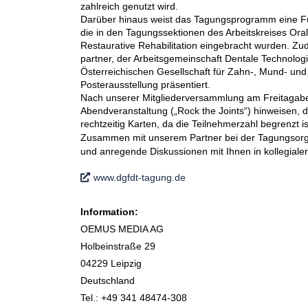
zahlreich genutzt wird.
Darüber hinaus weist das Tagungsprogramm eine Füll
die in den Tagungssektionen des Arbeitskreises Oral
Restaurative Rehabilitation eingebracht wurden. Zu
partner, der Arbeitsgemeinschaft Dentale Technolog
Österreichi­schen Gesellschaft für Zahn-, Mund- un
Posterausstellung präsentiert.
Nach unserer Mitgliederversammlung am Freitagabend
Abendver­anstaltung („Rock the Joints“) hinweisen, di
rechtzeitig Karten, da die Teilnehmerzahl begrenzt is
Zusammen mit unserem Partner bei der Tagungsorga
und anregende Diskussionen mit Ihnen in kollegial
www.dgfdt-tagung.de
Information:
OEMUS MEDIA AG
Holbeinstraße 29
04229 Leipzig
Deutschland
Tel.: +49 341 48474-308