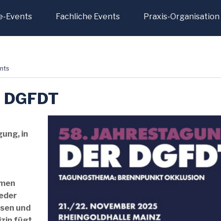
e-Events
Fachliche Events
Praxis-Organisation
nts
r DGFDT
ung, in
mmen
ieder
sen und
zin fügt