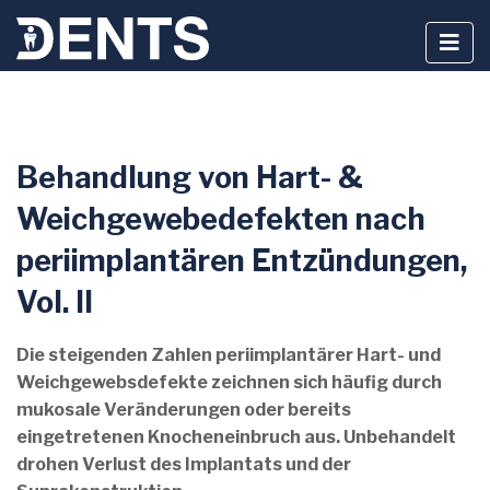
Zum
Behandlung von Hart- &
Inhalt
springen
Weichgewebedefekten nach
periimplantären Entzündungen,
Vol. II
Die steigenden Zahlen periimplantärer Hart- und
Weichgewebsdefekte zeichnen sich häufig durch
mukosale Veränderungen oder bereits
eingetretenen Knocheneinbruch aus. Unbehandelt
drohen Verlust des Implantats und der