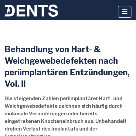
Zum
Behandlung von Hart- &
Inhalt
springen
Weichgewebedefekten nach
periimplantären Entzündungen,
Vol. II
Die steigenden Zahlen periimplantärer Hart- und
Weichgewebsdefekte zeichnen sich häufig durch
mukosale Veränderungen oder bereits
eingetretenen Knocheneinbruch aus. Unbehandelt
drohen Verlust des Implantats und der