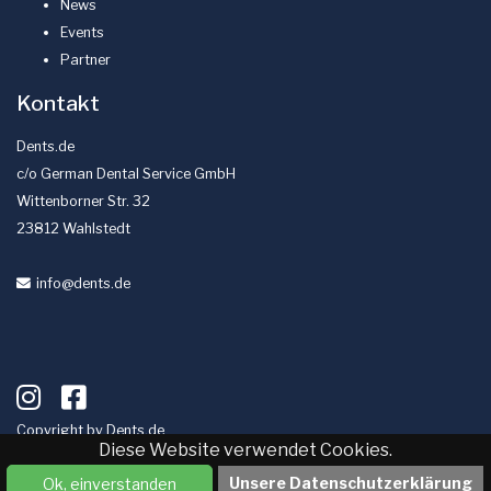
News
Events
Partner
Kontakt
Dents.de
c/o German Dental Service GmbH
Wittenborner Str. 32
23812 Wahlstedt
info
@dents
.de
Copyright by
Dents.de
Diese Website verwendet Cookies.
Impressum
Datenschutz
Unsere Datenschutzerklärung
Ok, einverstanden