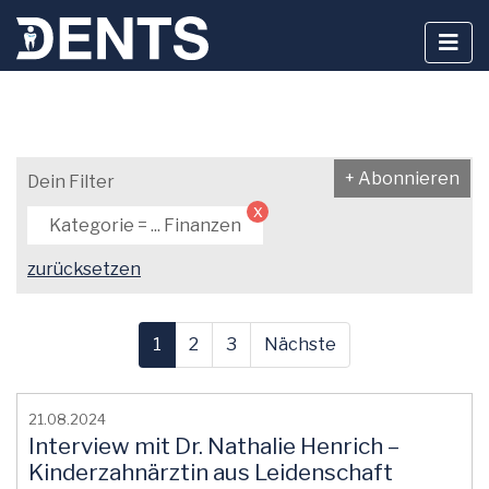
Zum
Inhalt
+ Abonnieren
Dein Filter
springen
x
Kategorie = ... Finanzen
zurücksetzen
1
2
3
Nächste
21.08.2024
Interview mit Dr. Nathalie Henrich –
Kinderzahnärztin aus Leidenschaft