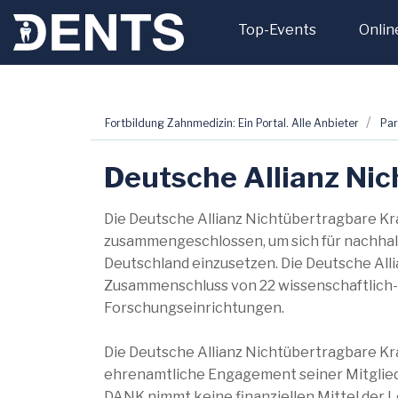
Top-Events
Onlin
Zum
Fortbildung Zahnmedizin: Ein Portal. Alle Anbieter
Par
Inhalt
springen
Deutsche Allianz Ni
Die Deutsche Allianz Nichtübertragbare Kr
zusammengeschlossen, um sich für nachhal
Deutschland einzusetzen. Die Deutsche All
Zusammenschluss von 22 wissenschaftlich-
Forschungseinrichtungen.
Die Deutsche Allianz Nichtübertragbare Kr
ehrenamtliche Engagement seiner Mitgliede
DANK nimmt keine finanziellen Mittel der L