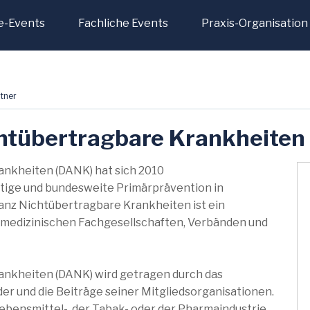
e-Events
Fachliche Events
Praxis-Organisation
tner
chtübertragbare Krankheiten
ankheiten (DANK) hat sich 2010
tige und bundesweite Primärprävention in
ianz Nichtübertragbare Krankheiten ist ein
medizinischen Fachgesellschaften, Verbänden und
ankheiten (DANK) wird getragen durch das
r und die Beiträge seiner Mitgliedsorganisationen.
ebensmittel-, der Tabak- oder der Pharmaindustrie