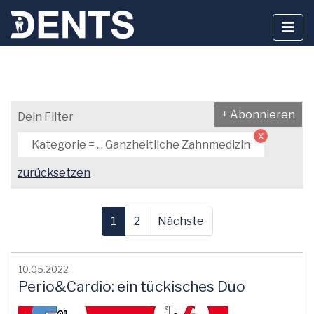
Zum
Inhalt
+ Abonnieren
Dein Filter
springen
x
Kategorie = ... Ganzheitliche Zahnmedizin
zurücksetzen
1
2
Nächste
10.05.2022
Perio&Cardio: ein tückisches Duo