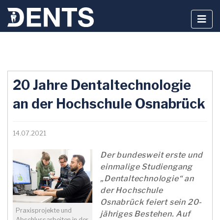
Zum
Inhalt
20 Jahre Dentaltechnologie
springen
an der Hochschule Osnabrück
14.07.2021
Der bundesweit erste und
einmalige Studiengang
„Dentaltechnologie“ an
der Hochschule
Osnabrück feiert sein 20-
Praxisprojekte und
jähriges Bestehen. Auf
Abschlussarbeiten in der