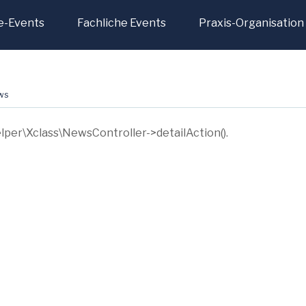
e-Events
Fachliche Events
Praxis-Organisation
ws
helper\Xclass\NewsController->detailAction().