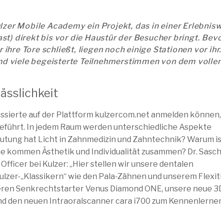
lzer Mobile Academy ein Projekt, das in einer Erlebnisw
t) direkt bis vor die Haustür der Besucher bringt. Bev
re Tore schließt, liegen noch einige Stationen vor ihr
und viele begeisterte Teilnehmerstimmen von dem volle
lässlichkeit
eressierte auf der Plattform kulzercom.net anmelden können,
geführt. In jedem Raum werden unterschiedliche Aspekte
utung hat Licht in Zahnmedizin und Zahntechnik? Warum is
ie kommen Ästhetik und Individualität zusammen? Dr. Sasc
fficer bei Kulzer: „Hier stellen wir unsere dentalen
zer-„Klassikern“ wie den Pala-Zähnen und unserem Flexit
seren Senkrechtstarter Venus Diamond ONE, unsere neue 3
und den neuen Intraoralscanner cara i700 zum Kennenlerne