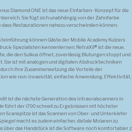
nus Diamond ONE ist das neue Einfarben- Konzept für die
bereich. Sie fügt sich unabhängig von der Zahnfarbe
so dass Restaurationen nahezu verschwinden können.
kteinführung können Gäste der Mobile Academy Kulzers
ruck-Spezialisten kennenlernen: RetraXil® ist die neue,
die den Sulkus öffnet, zuverlässig Blutungen stoppt und 
rt. Sie ist mit analogen und digitalen Abdrucktechniken
durch ihre Zusammensetzung die Vorteile der
 wie non-Invasivität, einfache Anwendung, Effektivität,
it ist die nächste Generation des Intraoralscanners in
e führt der i700 schnell zu Ergebnissen mit höchster
ren Scanspitze ist das Scannen von Ober- und Unterkiefer
piegel macht es zudem einfacher, distale Molaren zu
über das Handstück ist die Software noch komfortabler 