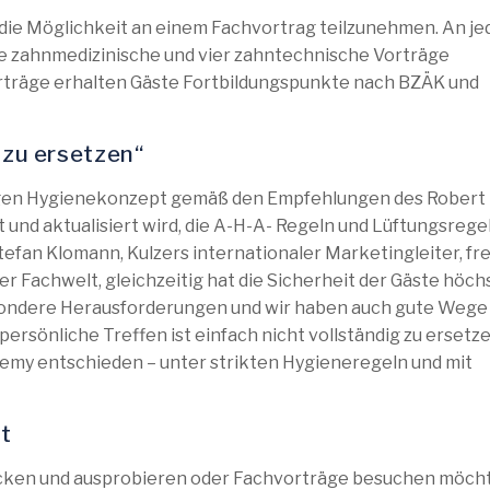
 die Möglichkeit an einem Fachvortrag teilzunehmen. An j
e zahnmedizinische und vier zahntechnische Vorträge
rträge erhalten Gäste Fortbildungspunkte nach BZÄK und
t zu ersetzen“
ngen Hygienekonzept gemäß den Empfehlungen des Robert
t und aktualisiert wird, die A-H-A- Regeln und Lüftungsrege
efan Klomann, Kulzers internationaler Marketingleiter, fr
er Fachwelt, gleichzeitig hat die Sicherheit der Gäste höch
besondere Herausforderungen und wir haben auch gute Wege f
ersönliche Treffen ist einfach nicht vollständig zu ersetze
ademy entschieden – unter strikten Hygieneregeln und mit
t
cken und ausprobieren oder Fachvorträge besuchen möcht