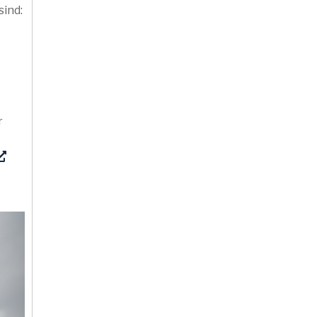
sind:
r