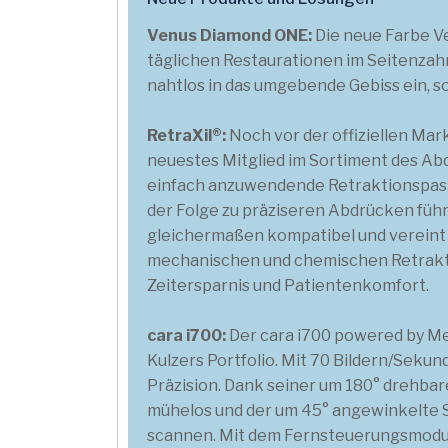
Venus Diamond ONE:
Die neue Farbe Ve
täglichen Restaurationen im Seitenzahn
nahtlos in das umgebende Gebiss ein, 
RetraXil®:
Noch vor der offiziellen Mar
neuestes Mitglied im Sortiment des Abd
einfach anzuwendende Retraktionspaste, 
der Folge zu präziseren Abdrücken füh
gleichermaßen kompatibel und vereint 
mechanischen und chemischen Retraktion
Zeitersparnis und Patientenkomfort.
cara i700:
Der cara i700 powered by Med
Kulzers Portfolio. Mit 70 Bildern/Sekund
Präzision. Dank seiner um 180° drehba
mühelos und der um 45° angewinkelte S
scannen. Mit dem Fernsteuerungsmodus 