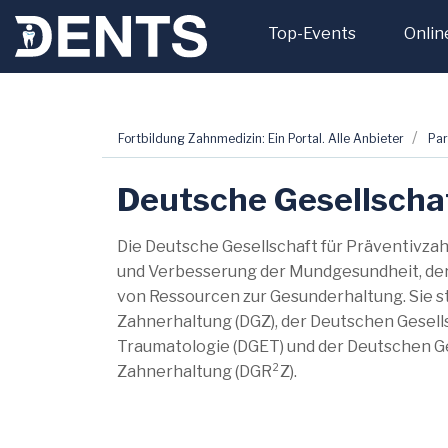
Top-Events
Onlin
Zum
Fortbildung Zahnmedizin: Ein Portal. Alle Anbieter
Par
Inhalt
springen
Deutsche Gesellscha
Die Deutsche Gesellschaft für Präventivza
und Verbesserung der Mundgesundheit, der
von Ressourcen zur Gesunderhaltung. Sie s
Zahnerhaltung (DGZ), der Deutschen Gesell
Traumatologie (DGET) und der Deutschen Ge
Zahnerhaltung (DGR²Z).