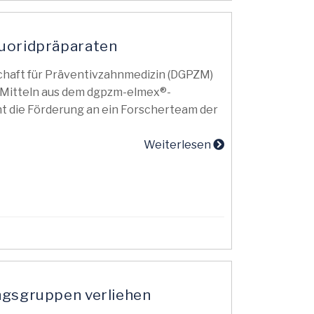
luoridpräparaten
lschaft für Präventivzahnmedizin (DGPZM)
 Mitteln aus dem dgpzm-elmex®-
ht die Förderung an ein Forscherteam der
Weiterlesen
ngsgruppen verliehen