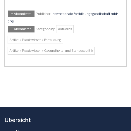
+ Abonnieren
Publisher:
Internationale Fortbildungsgesellschaft mbH
(IFG)
+ Abonnieren
Kategorie(n):
Aktuelles
Artikel » Praxiswissen » Fortbildung
Artikel » Praxiswissen » Gesundheits- und Standespolitik
Übersicht