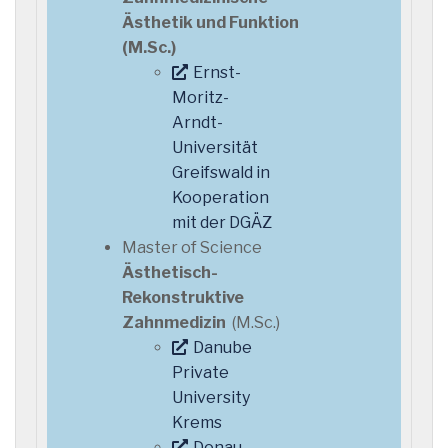
Ästhetik und Funktion
(M.Sc.)
Ernst-
Moritz-
Arndt-
Universität
Greifswald in
Kooperation
mit der DGÄZ
Master of Science
Ästhetisch-
Rekonstruktive
Zahnmedizin
(M.Sc.)
Danube
Private
University
Krems
Donau-