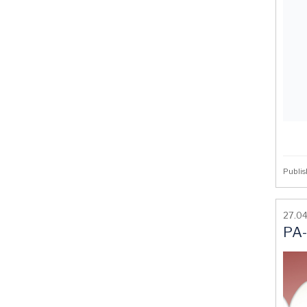
Publi
27.0
PA-