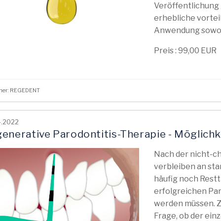
Veröffentlichung
erhebliche vortei
Anwendung sowohl
Preis : 99,00 EUR
sher: REGEDENT
4.2022
enerative Parodontitis-Therapie - Möglichk
Nach der nicht-c
verbleiben an st
häufig noch Rest
erfolgreichen Pa
werden müssen. Zu
Frage, ob der ein