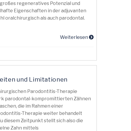
 großes regeneratives Potenzial und
lhafte Eigenschaften in der adjuvanten
 oralchirurgisch als auch parodontal.
Weiterlesen
eiten und Limitationen
hirurgischen Parodontitis-Therapie
ark parodontal-kompromittierten Zähnen
taschen, die im Rahmen einer
rodontitis-Therapie weiter behandelt
 diesem Zeitpunkt stellt sich also die
zelne Zahn mittels