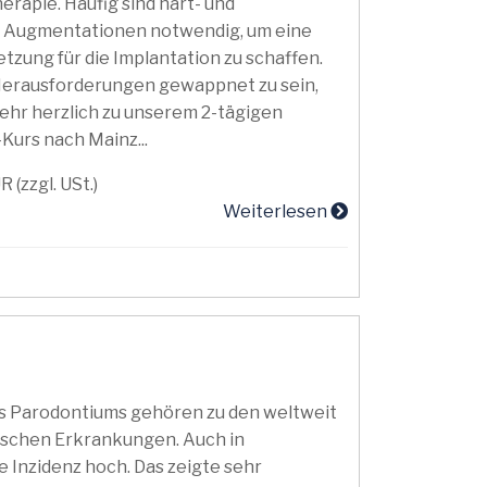
erapie. Häufig sind hart- und
 Augmentationen notwendig, um eine
tzung für die Implantation zu schaffen.
 Herausforderungen gewappnet zu sein,
ehr herzlich zu unserem 2-tägigen
urs nach Mainz...
R (zzgl. USt.)
Weiterlesen
 Parodontiums gehören zu den weltweit
ischen Erkrankungen. Auch in
e Inzidenz hoch. Das zeigte sehr