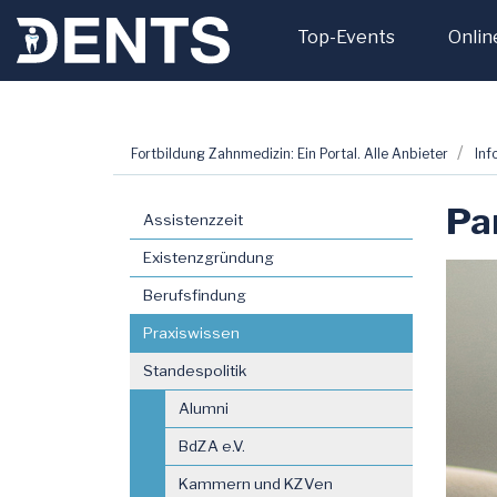
Top-Events
Onlin
Zum
Fortbildung Zahnmedizin: Ein Portal. Alle Anbieter
Inf
Inhalt
springen
Pa
Assistenzzeit
Existenzgründung
Berufsfindung
Praxiswissen
Standespolitik
Alumni
BdZA e.V.
Kammern und KZVen