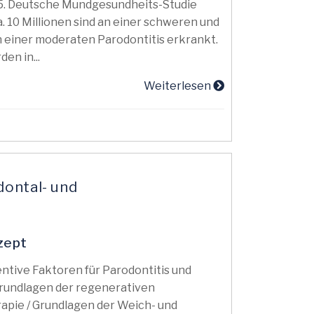
e 5. Deutsche Mundgesundheits-Studie
a. 10 Millionen sind an einer schweren und
an einer moderaten Parodontitis erkrankt.
en in...
Weiterlesen
dontal- und
zept
ventive Faktoren für Parodontitis und
 Grundlagen der regenerativen
apie / Grundlagen der Weich- und