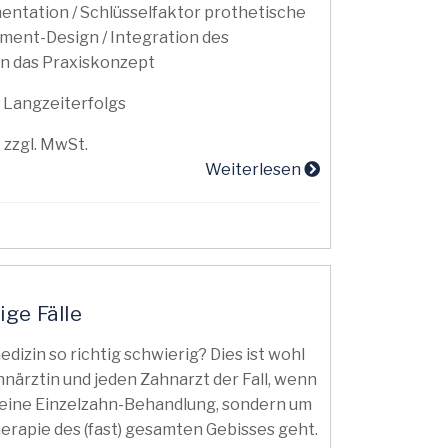
tation / Schlüsselfaktor prothetische
ment-Design / Integration des
in das Praxiskonzept
 Langzeiterfolgs
 zzgl. MwSt.
Weiterlesen
ge Fälle
izin so richtig schwierig? Dies ist wohl
hnärztin und jeden Zahnarzt der Fall, wenn
 eine Einzelzahn-Behandlung, sondern um
rapie des (fast) gesamten Gebisses geht.