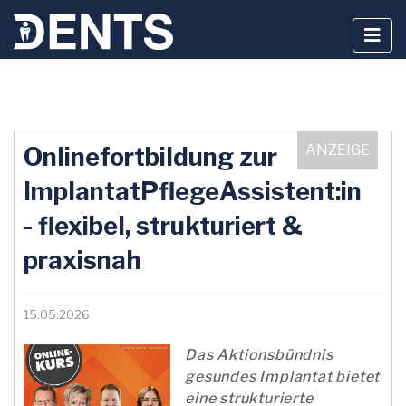
Zum
Inhalt
Onlinefortbildung zur
springen
ImplantatPflegeAssistent:in
- flexibel, strukturiert &
praxisnah
15.05.2026
Das Aktionsbündnis
gesundes Implantat bietet
eine strukturierte