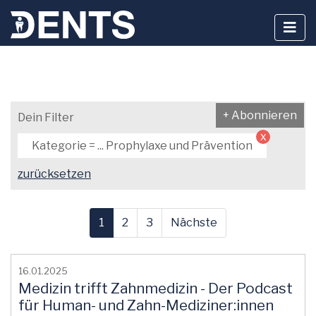
Zum
Inhalt
+ Abonnieren
Dein Filter
springen
x
Kategorie = ... Prophylaxe und Prävention
zurücksetzen
1
2
3
Nächste
16.01.2025
Medizin trifft Zahnmedizin - Der Podcast
für Human- und Zahn-Mediziner:innen