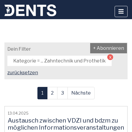
Zum
Inhalt
+ Abonnieren
Dein Filter
springen
x
Kategorie = ... Zahntechnik und Prothetik
zurücksetzen
1
2
3
Nächste
13.04.2025
Austausch zwischen VDZI und bdzm zu
möglichen Informationsveranstaltungen