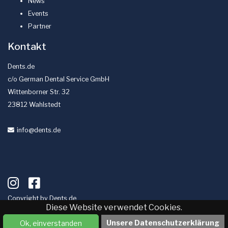
News
Events
Partner
Kontakt
Dents.de
c/o German Dental Service GmbH
Wittenborner Str. 32
23812 Wahlstedt
info
@dents
.de
Copyright by
Dents.de
Diese Website verwendet Cookies.
Impressum
Datenschutz
Unsere Datenschutzerklärung
Ok, einverstanden