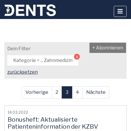
Zum
Inhalt
+ Abonnieren
Dein Filter
springen
x
Kategorie = ... Zahnmedizin
zurücksetzen
Vorherige
2
3
4
Nächste
14.03.2022
Bonusheft: Aktualisierte
Patienteninformation der KZBV