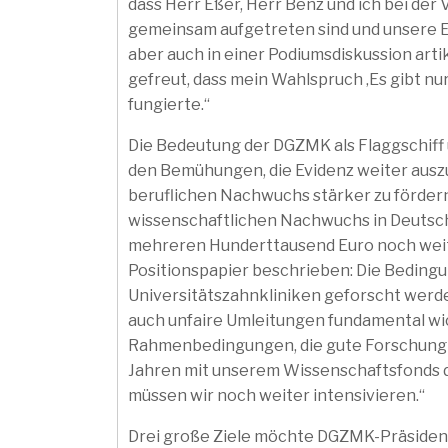
dass Herr Eßer, Herr Benz und ich bei d
gemeinsam aufgetreten sind und unsere 
aber auch in einer Podiumsdiskussion arti
gefreut, dass mein Wahlspruch ‚Es gibt nu
fungierte.“
Die Bedeutung der DGZMK als Flaggschiff u
den Bemühungen, die Evidenz weiter auszub
beruflichen Nachwuchs stärker zu fördern,
wissenschaftlichen Nachwuchs in Deutsc
mehreren Hunderttausend Euro noch weiter
Positionspapier beschrieben: Die Bedin
Universitätszahnkliniken geforscht werde
auch unfaire Umleitungen fundamental wicht
Rahmenbedingungen, die gute Forschung b
Jahren mit unserem Wissenschaftsfonds d
müssen wir noch weiter intensivieren.“
Drei große Ziele möchte DGZMK-Präsiden