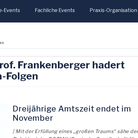
e-Events
Fachliche Events
Praxis-Organisation
ws
of. Frankenberger hadert
a-Folgen
Dreijährige Amtszeit endet im
November
| Mit der Erfüllung eines „großen Traums“ sähe de