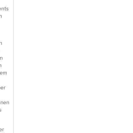
ents
h
n
n
en
n
rem
ber
enen
s
er