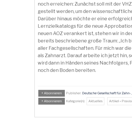
noch erreichen: Zunächst soll mit der 
gestellt werden, um den wissenschaftlic
Darüber hinaus möchte er eine erfolgre
Lernzielkatalogs für die neue Approbation
neuen AOZ verankert ist, stehen wir in d
bereits beschriebene große Traum: „Ich b
aller Fachgesellschaften. Für mich war die
als Zahnarzt. Darauf arbeite ich jetzt hin
wird dann in Händen seines Nachfolgers, P
noch den Boden bereiten.
+ Abonnieren
Publisher:
Deutsche Gesellschaft für Zahn-
+ Abonnieren
Kategorie(n):
Aktuelles
Artikel » Praxi