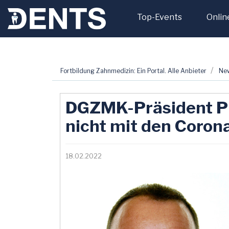
Top-Events
Onlin
Zum
Fortbildung Zahnmedizin: Ein Portal. Alle Anbieter
Ne
Inhalt
springen
DGZMK-Präsident Pr
nicht mit den Coron
18.02.2022