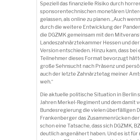
Speziell das finanzielle Risiko durch horr
sponsorentechnischen monetären Unterde
gelassen, als online zu planen. „Auch wen
durch die weitere Entwicklung der Pandem
die DGZMK gemeinsam mit den Mitveranst
Landeszahnärztekammer Hessen und der Qui
Version entschieden. Hinzu kam, dass bei
Teilnehmer dieses Format bevorzugt hätten
große Sehnsucht nach Präsenz und persönl
auch der letzte Zahnärztetag meiner Amtsz
weh.“
Die aktuelle politische Situation in Berl
Jahren Merkel-Regiment und dem damit v
Bundesregierung die vielen überfälligen 
Frankenberger das Zusammenrücken der W
schon eine Tatsache, dass sich DGZMK, B
deutlich angenähert haben. Und es ist für 