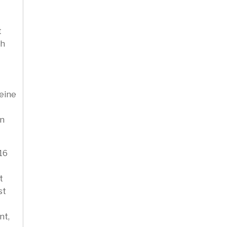
t
ch
 eine
on
16
t
st
nt,