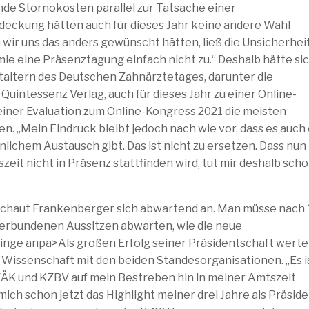
ende Stornokosten parallel zur Tatsache einer
ckung hätten auch für dieses Jahr keine andere Wahl
n wir uns das anders gewünscht hätten, ließ die Unsicherhei
ie eine Präsenztagung einfach nicht zu.“ Deshalb hätte si
altern des Deutschen Zahnärztetages, darunter die
ntessenz Verlag, auch für dieses Jahr zu einer Online-
 einer Evaluation zum Online-Kongress 2021 die meisten
. „Mein Eindruck bleibt jedoch nach wie vor, dass es auch
ichem Austausch gibt. Das ist nicht zu ersetzen. Dass nun
eit nicht in Präsenz stattfinden wird, tut mir deshalb sch
in schaut Frankenberger sich abwartend an. Man müsse nach 
erbundenen Aussitzen abwarten, wie die neue
Dinge anpa>Als großen Erfolg seiner Präsidentschaft werte
issenschaft mit den beiden Standesorganisationen. „Es i
ZÄK und KZBV auf mein Bestreben hin in meiner Amtszeit
mich schon jetzt das Highlight meiner drei Jahre als Präside