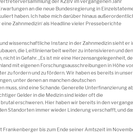
er Vertreterversammlung der KZBV im vergangenen Jahr
Erwartungen an die neue Bundesregierung in Einzelstatem
kuliert haben. Ich habe mich darüber hinaus außerordentlic
r eine Zahnmedizin‘ als Headline vieler Presseberichte
nd wissenschaftliche Instanz in der Zahnmedizin sieht er i
auen, die Leitlinienarbeit weiter zu intensivieren und de
 nicht in Gefahr. „Es ist mir eine Herzensangelegenheit, d
hland mit eigenen Forschungsausschreibungen in Höhe vo
 zu fordern und zu fördern. Wir haben es bereits in unse
gungen, unter denen an manchen deutschen
n muss, sind eine Schande. Generelle Unterfinanzierung a
iger Gelder in die Medizin sind leider oft die
rutal erschweren. Hier haben wir bereits in den vergang
en Standorten immer wieder Linderung verschafft, und da
t Frankenberger bis zum Ende seiner Amtszeit im Novemb