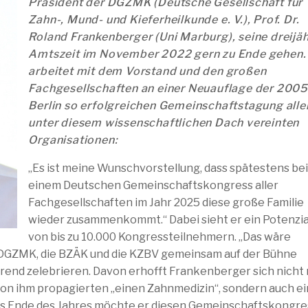
Präsident der DGZMK (Deutsche Gesellschaft für
Zahn-, Mund- und Kieferheilkunde e. V.), Prof. Dr.
Roland Frankenberger (Uni Marburg), seine dreijä
Amtszeit im November 2022 gern zu Ende gehen.
arbeitet mit dem Vorstand und den großen
Fachgesellschaften an einer Neuauflage der 2005
Berlin so erfolgreichen Gemeinschaftstagung alle
unter diesem wissenschaftlichen Dach vereinten
Organisationen:
„Es ist meine Wunschvorstellung, dass spätestens be
einem Deutschen Gemeinschaftskongress aller
Fachgesellschaften im Jahr 2025 diese große Familie
wieder zusammenkommt.“ Dabei sieht er ein Potenzia
von bis zu 10.000 Kongressteilnehmern. „Das wäre
e DGZMK, die BZÄK und die KZBV gemeinsam auf der Bühne
rend zelebrieren. Davon erhofft Frankenberger sich nicht 
 von ihm propagierten „einen Zahnmedizin“, sondern auch ei
. Bis Ende des Jahres möchte er diesen Gemeinschaftskongre