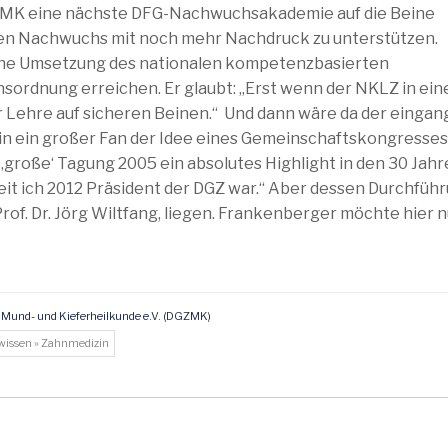
VHZMK eine nächste DFG-Nachwuchsakademie auf die Beine
hen Nachwuchs mit noch mehr Nachdruck zu unterstützen.
iche Umsetzung des nationalen kompetenzbasierten
sordnung erreichen. Er glaubt: „Erst wenn der NKLZ in ein
er Lehre auf sicheren Beinen.“ Und dann wäre da der eingan
in ein großer Fan der Idee eines Gemeinschaftskongresses
 ‚große‘ Tagung 2005 ein absolutes Highlight in den 30 Jah
, seit ich 2012 Präsident der DGZ war.“ Aber dessen Durchfüh
rof. Dr. Jörg Wiltfang, liegen. Frankenberger möchte hier n
, Mund- und Kieferheilkunde e.V. (DGZMK)
swissen » Zahnmedizin