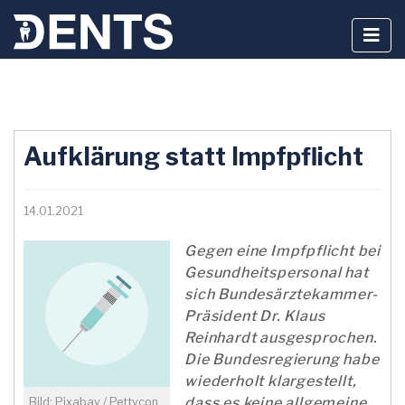
Zum
Inhalt
Aufklärung statt Impfpflicht
springen
14.01.2021
Gegen eine Impfpflicht bei
Gesundheitspersonal hat
sich Bundesärztekammer-
Präsident Dr. Klaus
Reinhardt ausgesprochen.
Die Bundesregierung habe
wiederholt klargestellt,
dass es keine allgemeine
Bild: Pixabay / Pettycon