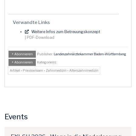
Verwandte Links
Weitere Infos zum Betreuungskonzept
| PDF-Download
+ Abonnieren
Publisher:
Landeszahnärztekammer Baden-Württemberg
+ Abonnieren
Kategorie(n):
Artikel » Praxiswissen » Zahnmedizin » Alterszahnmedizin
Events