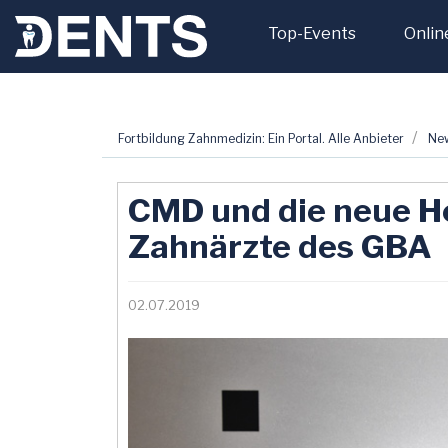
Top-Events
Onlin
Zum
Fortbildung Zahnmedizin: Ein Portal. Alle Anbieter
Ne
Inhalt
springen
CMD und die neue Hei
Zahnärzte des GBA
02.07.2019