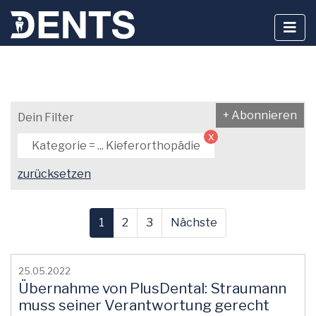
Zum
Inhalt
+ Abonnieren
Dein Filter
springen
x
Kategorie = ... Kieferorthopädie
zurücksetzen
1
2
3
Nächste
25.05.2022
Übernahme von PlusDental: Straumann
muss seiner Verantwortung gerecht