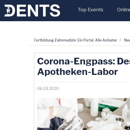
Top-Events
Onlin
Zum
Fortbildung Zahnmedizin: Ein Portal. Alle Anbieter
Ne
Inhalt
springen
Corona-Engpass: De
Apotheken-Labor
06.03.2020