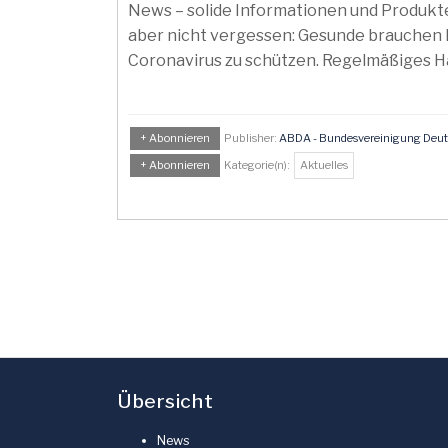
News – solide Informationen und Produkte
aber nicht vergessen: Gesunde brauchen k
Coronavirus zu schützen. Regelmäßiges Hä
+ Abonnieren
Publisher:
ABDA - Bundesvereinigung Deuts
+ Abonnieren
Kategorie(n):
Aktuelles
Übersicht
News