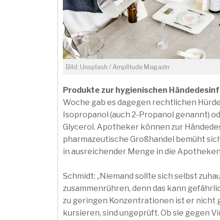
Bild: Unsplash / Amplitude Magazin
Produkte zur hygienischen Händedesinf
Woche gab es dagegen rechtlichen Hürde
Isopropanol (auch 2-Propanol genannt) od
Glycerol. Apotheker können zur Händedes
pharmazeutische Großhandel bemüht sich, 
in ausreichender Menge in die Apotheken
Schmidt: „Niemand sollte sich selbst zuha
zusammenrühren, denn das kann gefährlic
zu geringen Konzentrationen ist er nicht 
kursieren, sind ungeprüft. Ob sie gegen V