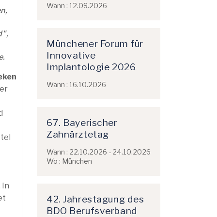
Wann : 12.09.2026
n,
d",
Münchener Forum für
Innovative
e.
Implantologie 2026
eken
Wann : 16.10.2026
der
d
67. Bayerischer
Zahnärztetag
tel
Wann : 22.10.2026 - 24.10.2026
Wo : München
 In
et
42. Jahrestagung des
BDO Berufsverband