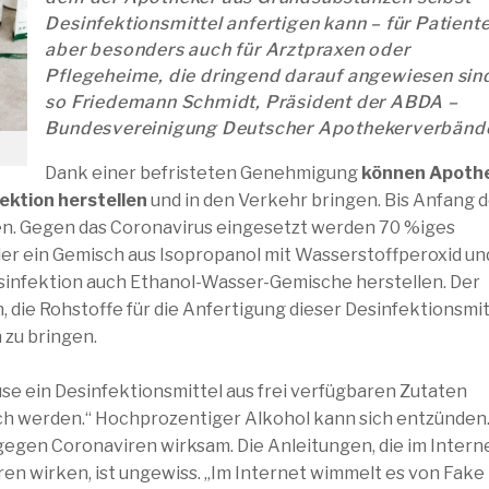
Desinfektionsmittel anfertigen kann – für Patiente
aber besonders auch für Arztpraxen oder
Pflegeheime, die dringend darauf angewiesen sin
so Friedemann Schmidt, Präsident der ABDA –
Bundesvereinigung Deutscher Apothekerverbänd
Dank einer befristeten Genehmigung
können Apoth
ektion herstellen
und in den Verkehr bringen. Bis Anfang 
n. Gegen das Coronavirus eingesetzt werden 70 %iges
er ein Gemisch aus Isopropanol mit Wasserstoffperoxid un
infektion auch Ethanol-Wasser-Gemische herstellen. Der
die Rohstoffe für die Anfertigung dieser Desinfektionsmit
 zu bringen.
use ein Desinfektionsmittel aus frei verfügbaren Zutaten
h werden.“ Hochprozentiger Alkohol kann sich entzünden.
gegen Coronaviren wirksam. Die Anleitungen, die im Intern
iren wirken, ist ungewiss. „Im Internet wimmelt es von Fake