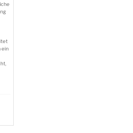
iche
ung
itet
 ein
ht,