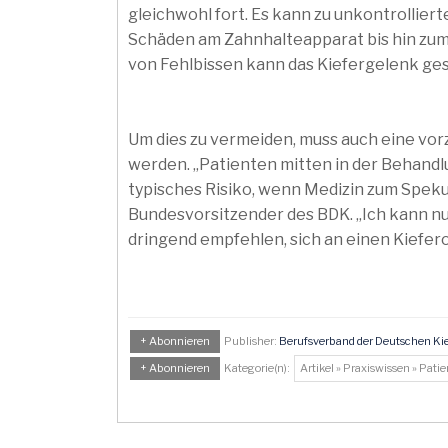
gleichwohl fort. Es kann zu unkontrolli
Schäden am Zahnhalteapparat bis hin zum 
von Fehlbissen kann das Kiefergelenk ge
Um dies zu vermeiden, muss auch eine vo
werden. „Patienten mitten in der Behandlung
typisches Risiko, wenn Medizin zum Spekul
Bundesvorsitzender des BDK. „Ich kann nu
dringend empfehlen, sich an einen Kiefero
+ Abonnieren
Publisher:
Berufsverband der Deutschen Kie
+ Abonnieren
Kategorie(n):
Artikel » Praxiswissen » Pati