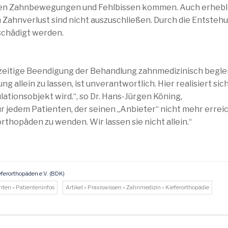
erten Zahnbewegungen und Fehlbissen kommen. Auch erhebl
Zahnverlust sind nicht auszuschließen. Durch die Entsteh
schädigt werden.
rzeitige Beendigung der Behandlung zahnmedizinisch begle
 allein zu lassen, ist unverantwortlich. Hier realisiert sich
ationsobjekt wird.“, so Dr. Hans-Jürgen Köning,
r jedem Patienten, der seinen „Anbieter“ nicht mehr erreic
rthopäden zu wenden. Wir lassen sie nicht allein.“
ferorthopäden e.V. (BDK)
enten » Patienteninfos
Artikel » Praxiswissen » Zahnmedizin » Kieferorthopädie