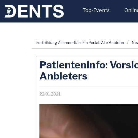
Top-Events
Onlin
Zum
Fortbildung Zahnmedizin: Ein Portal. Alle Anbieter
Ne
Inhalt
springen
Patienteninfo: Vorsi
Anbieters
22.01.2021