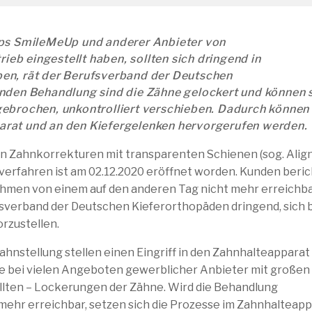
Ups SmileMeUp und anderer Anbieter von
ieb eingestellt haben, sollten sich dringend in
en, rät der Berufsverband der Deutschen
nden Behandlung sind die Zähne gelockert und können s
ebrochen, unkontrolliert verschieben. Dadurch können
rat und an den Kiefergelenken hervorgerufen werden.
n Zahnkorrekturen mit transparenten Schienen (sog. Align
zverfahren ist am 02.12.2020 eröffnet worden. Kunden beri
ehmen von einem auf den anderen Tag nicht mehr erreichb
fsverband der Deutschen Kieferorthopäden dringend, sich 
rzustellen.
nstellung stellen einen Eingriff in den Zahnhalteapparat 
 bei vielen Angeboten gewerblicher Anbieter mit großen
llten – Lockerungen der Zähne. Wird die Behandlung
mehr erreichbar, setzen sich die Prozesse im Zahnhalteap