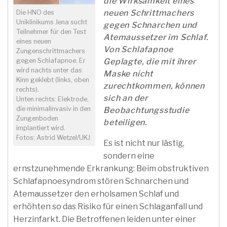
die Wirksamkeit eines
neuen Schrittmachers
Die HNO des
Uniklinikums Jena sucht
gegen Schnarchen und
Teilnehmer für den Test
Atemaussetzer im Schlaf.
eines neuen
Von Schlafapnoe
Zungenschrittmachers
Geplagte, die mit ihrer
gegen Schlafapnoe. Er
wird nachts unter das
Maske nicht
Kinn geklebt (links, oben
zurechtkommen, können
rechts).
sich an der
Unten rechts: Elektrode,
die minimalinvasiv in den
Beobachtungsstudie
Zungenboden
beteiligen.
implantiert wird.
Fotos: Astrid Wetzel/UKJ
Es ist nicht nur lästig,
sondern eine
ernstzunehmende Erkrankung: Beim obstruktiven
Schlafapnoesyndrom stören Schnarchen und
Atemaussetzer den erholsamen Schlaf und
erhöhten so das Risiko für einen Schlaganfall und
Herzinfarkt. Die Betroffenen leiden unter einer