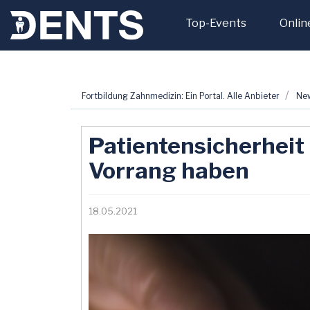
Top-Events
Onlin
Zum
Fortbildung Zahnmedizin: Ein Portal. Alle Anbieter
Ne
Inhalt
springen
Patientensicherheit
Vorrang haben
18.05.2021