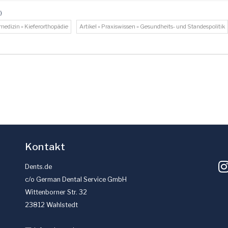
)
nmedizin » Kieferorthopädie
Artikel » Praxiswissen » Gesundheits- und Standespolitik
Kontakt
Dents.de
c/o German Dental Service GmbH
Wittenborner Str. 32
23812 Wahlstedt