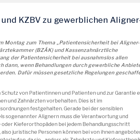
 und KZBV zu gewerblichen Aligner
m Montag zum Thema „Patientensicherheit bei Aligner-
ärztekammer (BZÄK) und Kassenzahnärztliche
ang der Patientensicherheit bei ausnahmslos allen
h dann, wenn Behandlungen durch gewerbliche Anbiet
 werden. Dafür müssen gesetzliche Regelungen geschaff
Schutz von Patientinnen und Patienten und zur Garantie e
en und Zahnärzten vorbehalten. Dies ist im
sordnungen festgehalten. Gerade bei der sensiblen
ls sogenannter Alignern muss die Verantwortung und
 oder Kieferorthopäden bei jedem Behandlungsschritt
r, also juristische Personen können bei von ihnen angebot
erlaufen, da sie - anders als Zahnärzte und Kieferorthop