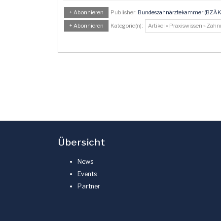
+ Abonnieren
Publisher:
Bundeszahnärztekammer (BZÄK
+ Abonnieren
Kategorie(n):
Artikel » Praxiswissen » Zah
Übersicht
News
Events
Partner