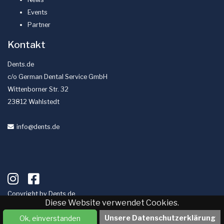
Events
Partner
Kontakt
Dents.de
c/o German Dental Service GmbH
Wittenborner Str. 32
23812 Wahlstedt
info
@dents
.de
Copyright by
Dents.de
Diese Website verwendet Cookies.
Impressum
Datenschutz
Unsere Datenschutzerklärung
Ok, einverstanden