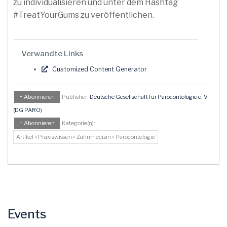
zu individualisieren und unter dem Hashtag
#TreatYourGums zu veröffentlichen.
Verwandte Links
Customized Content Generator
+ Abonnieren
Publisher:
Deutsche Gesellschaft für Parodontologie e. V.
(DG PARO)
+ Abonnieren
Kategorie(n):
Artikel » Praxiswissen » Zahnmedizin » Parodontologie
Events