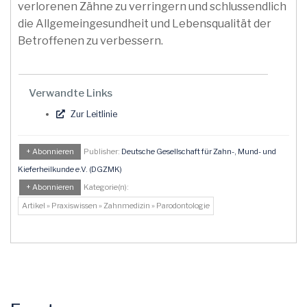
verlorenen Zähne zu verringern und schlussendlich
die Allgemeingesundheit und Lebensqualität der
Betroffenen zu verbessern.
Verwandte Links
Zur Leitlinie
+ Abonnieren
Publisher:
Deutsche Gesellschaft für Zahn-, Mund- und
Kieferheilkunde e.V. (DGZMK)
+ Abonnieren
Kategorie(n):
Artikel » Praxiswissen » Zahnmedizin » Parodontologie