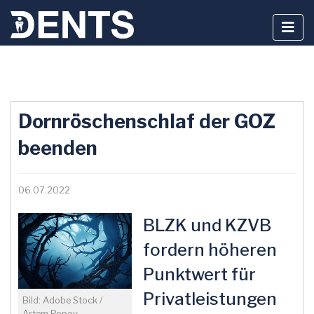
Zum
Inhalt
Dornröschenschlaf der GOZ
springen
beenden
06.07.2022
BLZK und KZVB
fordern höheren
Punktwert für
Privatleistungen
Bild: Adobe Stock /
Artem Popov