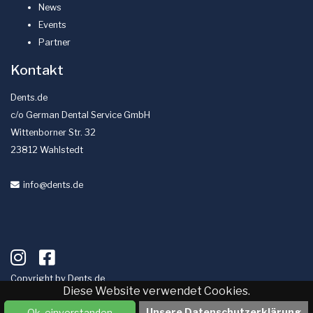
News
Events
Partner
Kontakt
Dents.de
c/o German Dental Service GmbH
Wittenborner Str. 32
23812 Wahlstedt
info
@dents
.de
Copyright by
Dents.de
Diese Website verwendet Cookies.
Impressum
Datenschutz
Unsere Datenschutzerklärung
Ok, einverstanden