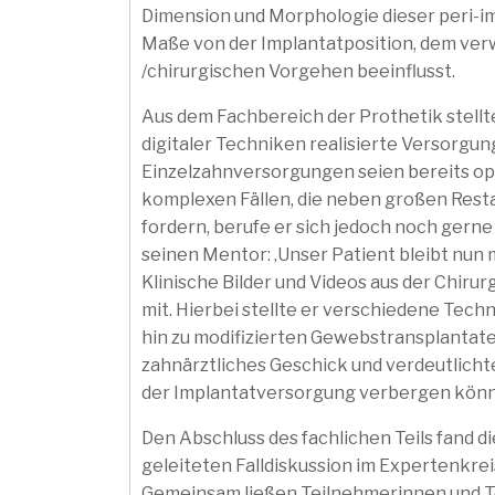
Dimension und Morphologie dieser peri
Maße von der Implantatposition, dem ver
/chirurgischen Vorgehen beeinflusst.
Aus dem Fachbereich der Prothetik stellte
digitaler Techniken realisierte Versorgu
Einzelzahnversorgungen seien bereits opt
komplexen Fällen, die neben großen Rest
fordern, berufe er sich jedoch noch gerne 
seinen Mentor: ‚Unser Patient bleibt nun m
Klinische Bilder und Videos aus der Chir
mit. Hierbei stellte er verschiedene Te
hin zu modifizierten Gewebstransplantate
zahnärztliches Geschick und verdeutlich
der Implantatversorgung verbergen kön
Den Abschluss des fachlichen Teils fand di
geleiteten Falldiskussion im Expertenkre
Gemeinsam ließen Teilnehmerinnen und T