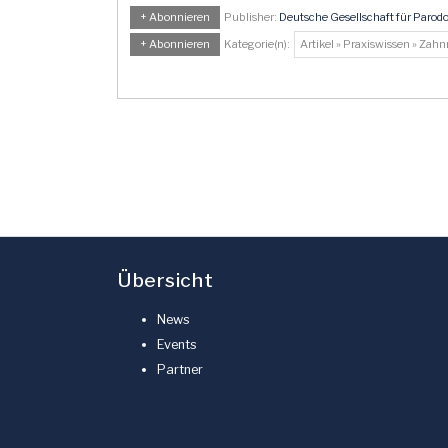
+ Abonnieren
Publisher:
Deutsche Gesellschaft für Parodo
+ Abonnieren
Kategorie(n):
Artikel » Praxiswissen » Zah
Übersicht
News
Events
Partner