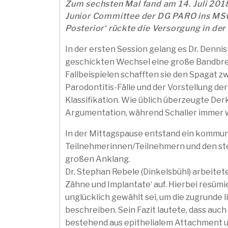
Zum sechsten Mal fand am 14. Juli 201
Junior Committee der DG PARO ins MSw
Posterior‘ rückte die Versorgung in der
In der ersten Session gelang es Dr. Dennis
geschickten Wechsel eine große Bandbre
Fallbeispielen schafften sie den Spagat
Parodontitis-Fälle und der Vorstellung d
Klassifikation. Wie üblich überzeugte De
Argumentation, während Schaller immer w
In der Mittagspause entstand ein kommun
Teilnehmerinnen/Teilnehmern und den ste
großen Anklang.
Dr. Stephan Rebele (Dinkelsbühl) arbeitete
Zähne und Implantate‘ auf. Hierbei resümie
unglücklich gewählt sei, um die zugrund
beschreiben. Sein Fazit lautete, dass auch
bestehend aus epithelialem Attachment 