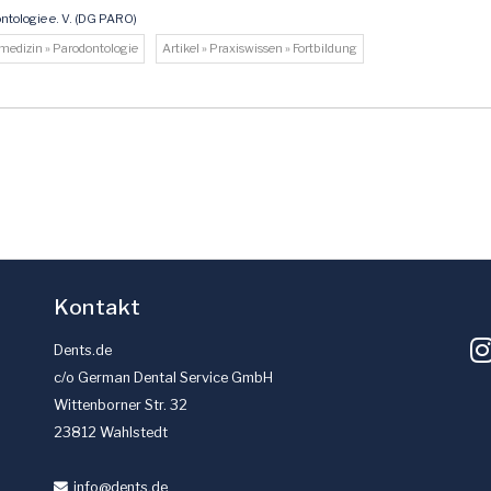
ntologie e. V. (DG PARO)
nmedizin » Parodontologie
Artikel » Praxiswissen » Fortbildung
Kontakt
Dents.de
c/o German Dental Service GmbH
Wittenborner Str. 32
23812 Wahlstedt
info
@dents
.de