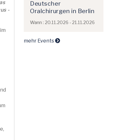
as
Deutscher
us -
Oralchirurgen in Berlin
Wann : 20.11.2026 - 21.11.2026
 im
mehr Events
and
 um
e,