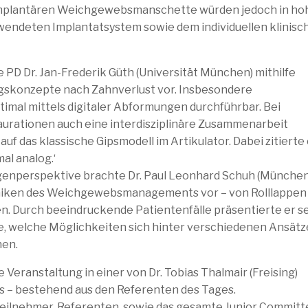
-implantären Weichgewebsmanschette würden jedoch in h
wendeten Implantatsystem sowie dem individuellen klinisc
 PD Dr. Jan-Frederik Güth (Universität München) mithilfe
ngskonzepte nach Zahnverlust vor. Insbesondere
imal mittels digitaler Abformungen durchführbar. Bei
aurationen auch eine interdisziplinäre Zusammenarbeit
auf das klassische Gipsmodell im Artikulator. Dabei zitierte
al analog.‘
urgenperspektive brachte Dr. Paul Leonhard Schuh (München
chniken des Weichgewebsmanagements vor – von Rolllappen 
n. Durch beeindruckende Patientenfälle präsentierte er s
te, welche Möglichkeiten sich hinter verschiedenen Ansät
nen.
e Veranstaltung in einer von Dr. Tobias Thalmair (Freising)
is – bestehend aus den Referenten des Tages.
eilnehmer, Referenten, sowie das gesamte Junior Committ