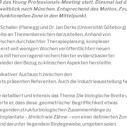
8 das Young Professionals-Meeting statt. Diesmal lud d
eitblick nach München. Entsprechend des Mottos ‚Foc
 funktionellen Zone in den Mittelpunkt.
 Schaller (Planegg) und Dr. Jan Derks (Universität Göteborg)
ite an Themenbereichen darzustellen. Anhand von
 zwischen durchdachter Therapieplanung, komplexer
er erst seit wenigen Wochen veröffentlichten neuen
rks mit hervorragend recherchierter evidenzbasierter
ieder den Bezug zu klinischen Aspekten herstellte.
ikativer Austausch zwischen den
ts präsenten Referenten. Auch die Industrieausstellung f
 detailliert und intensiv das Thema ‚Die biologische Breite
rte er, dass diese ‚geometrische‘ Begrifflichkeit etwas
e liegenden strukturbiologischen Zusammenhänge zu
 Implantate – ähnlich wie Zähne – von einer definierten Zon
und darunter liegendem Bindegewebe, umgeben seien.