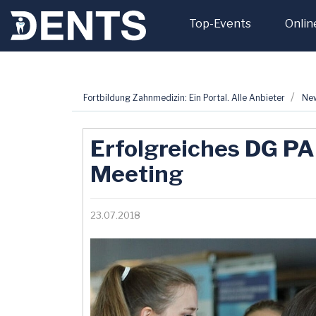
Top-Events
Onlin
Zum
Fortbildung Zahnmedizin: Ein Portal. Alle Anbieter
Ne
Inhalt
springen
Erfolgreiches DG PA
Meeting
23.07.2018