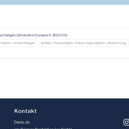
h tätigen Zahnärzte in Europa e.V. (BDIZ EDI)
nmedizin » Implantologie
Artikel » Praxiswissen » Praxis-Organisation » Abrechnung
Kontakt
Dents.de