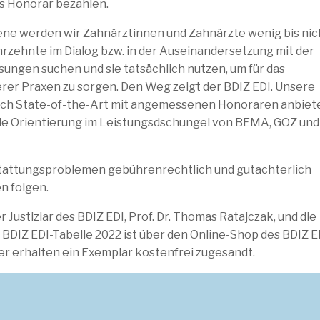
s Honorar bezahlen.
Ebene werden wir Zahnärztinnen und Zahnärzte wenig bis nic
rzehnte im Dialog bzw. in der Auseinandersetzung mit der
sungen suchen und sie tatsächlich nutzen, um für das
er Praxen zu sorgen. Den Weg zeigt der BDIZ EDI. Unsere
ach State-of-the-Art mit angemessenen Honoraren anbiet
nelle Orientierung im Leistungsdschungel von BEMA, GOZ und
rstattungsproblemen gebührenrechtlich und gutachterlich
n folgen.
 Justiziar des BDIZ EDI, Prof. Dr. Thomas Ratajczak, und die
 BDIZ EDI-Tabelle 2022 ist über den Online-Shop des BDIZ E
der erhalten ein Exemplar kostenfrei zugesandt.