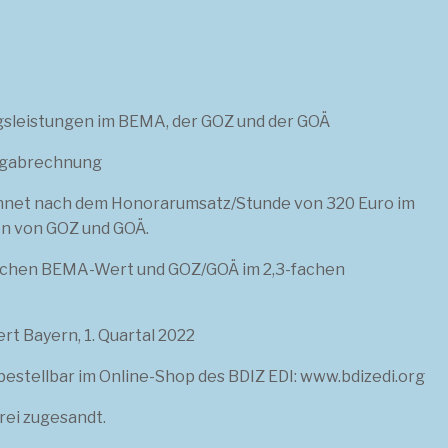
gsleistungen im BEMA, der GOZ und der GOÄ
logabrechnung
chnet nach dem Honorarumsatz/Stunde von 320 Euro im
en von GOZ und GOÄ.
ischen BEMA-Wert und GOZ/GOÄ im 2,3-fachen
t Bayern, 1. Quartal 2022
 bestellbar im Online-Shop des BDIZ EDI: www.bdizedi.org
rei zugesandt.