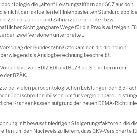
dontologie die „alten“ Leistungsziffern der GOZ aus den
e nicht den aktuellen leitlinienbasierten Standard abbilde
 die Zahnärztinnen und Zahnärzte erarbeitet bzw.
ftlicher Sicht gangbare Wege für die Praxis aufzeigen. Fü
rden zwei Versionen unterbreitet.
en Vorschlag der Bundeszahnärztekammer, die die neuen,
n überwiegend als Analogberechnung beschreibt.
e Vorschläge von BDIZ EDI und BLZK ab. Sie gehen in der
e der BZÄK.
ärzte bei vielen parodontologischen Leistungen den 3,5-fac
oder überschreiten müssen, um für vergleichbare Leistun
tzliche Krankenkassen aufgrund der neuen BEMA-Richtlinie
echnung mit bewusst niedrigen Steigerungsfaktoren, die di
ten, um den Nachweis zu liefern, dass GKV-Versicherte fü