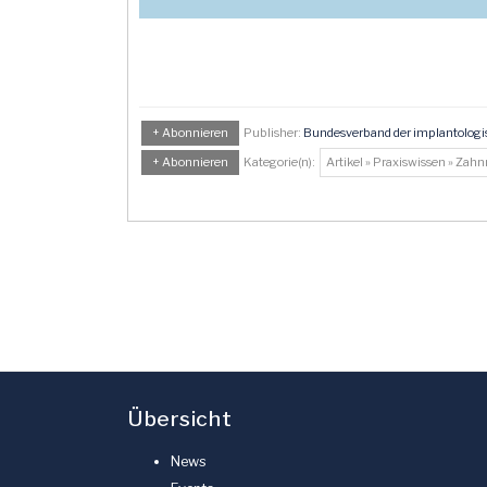
+ Abonnieren
Publisher:
Bundesverband der implantologisc
+ Abonnieren
Kategorie(n):
Artikel » Praxiswissen » Zah
Übersicht
News