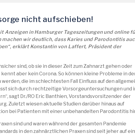
rsorge nicht aufschieben!
mit Anzeigen in Hamburger Tageszeitungen und online fü
machen wir deutlich, dass Karies und Parodontitis auc
en“, erklärt Konstantin von Laffert, Präsident der
sicher sind, ob sie in dieser Zeit zum Zahnarzt gehen oder
 kennt aber kein Corona. So können kleine Probleme in de
rden, die im schlechtesten Fall Einfluss auf den allgeme
sst sich durch rechtzeitige Vorsorgeuntersuchungen und 
n“, sagt Dr./RO Eric Banthien, Vorstandsvorsitzender der
. Zuletzt wiesen aktuelle Studien darüber hinaus auf
ion bei Patienten mit einer unbehandelten Parodontitis hi
praxen sind und waren während der gesamten Pandemie
ndards in den zahnärztlichen Praxen sind seit jeher auf e