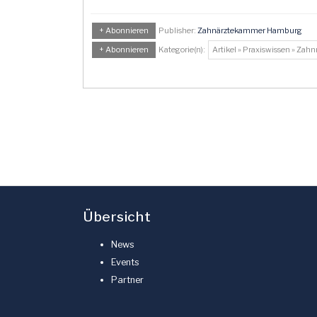
+ Abonnieren
Publisher:
Zahnärztekammer Hamburg
+ Abonnieren
Kategorie(n):
Artikel » Praxiswissen » Zah
Übersicht
News
Events
Partner