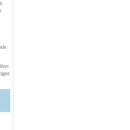
ch
r
xis
 Von
tiger