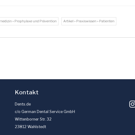
nmedizin » Prophylaxe und Prävention
Artikel » Praxiswissen » Patienten
Kontakt
Dents.de
c/o German Dental Service GmbH
Wittenborner Str. 32
23812 Wahlstedt