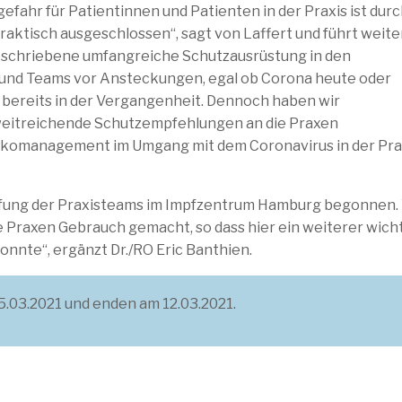
fahr für Patientinnen und Patienten in der Praxis ist dur
ktisch ausgeschlossen“, sagt von Laffert und führt weite
geschriebene umfangreiche Schutzausrüstung in den
 und Teams vor Ansteckungen, egal ob Corona heute oder
e bereits in der Vergangenheit. Dennoch haben wir
e weitreichende Schutzempfehlungen an die Praxen
sikomanagement im Umgang mit dem Coronavirus in der Pra
mpfung der Praxisteams im Impfzentrum Hamburg begonnen.
e Praxen Gebrauch gemacht, so dass hier ein weiterer wich
onnte“, ergänzt Dr./RO Eric Banthien.
.03.2021 und enden am 12.03.2021.