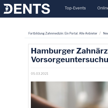
Top-Events
Onlin
Zum
Fortbildung Zahnmedizin: Ein Portal. Alle Anbieter
Ne
Inhalt
springen
Hamburger Zahnärzt
Vorsorgeuntersuch
05.03.2021