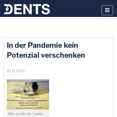
Zum
Inhalt
In der Pandemie kein
springen
Potenzial verschenken
23.11.2020
Bild: pixelio.de / seedo