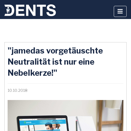
Zum
Inhalt
"jamedas vorgetäuschte
springen
Neutralität ist nur eine
Nebelkerze!"
10.10.2018