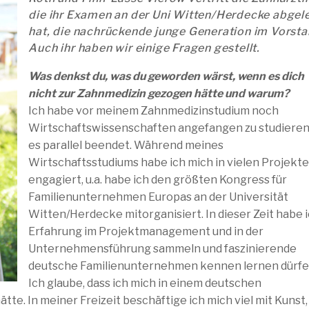
die ihr Examen an der Uni Witten/Herdecke abgel
hat, die nachrückende junge Generation im Vorsta
Auch ihr haben wir einige Fragen gestellt.
Was denkst du, was du geworden wärst, wenn es dich
nicht zur Zahnmedizin gezogen hätte und warum?
Ich habe vor meinem Zahnmedizinstudium noch
Wirtschaftswissenschaften angefangen zu studieren
es parallel beendet. Während meines
Wirtschaftsstudiums habe ich mich in vielen Projekt
engagiert, u.a. habe ich den größten Kongress für
Familienunternehmen Europas an der Universität
Witten/Herdecke mitorganisiert. In dieser Zeit habe 
Erfahrung im Projektmanagement und in der
Unternehmensführung sammeln und faszinierende
deutsche Familienunternehmen kennen lernen dürfe
Ich glaube, dass ich mich in einem deutschen
te. In meiner Freizeit beschäftige ich mich viel mit Kunst,