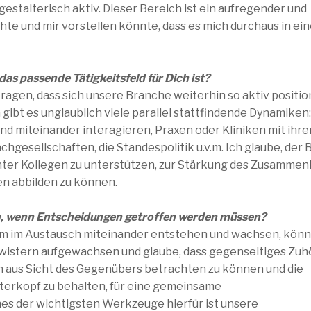
gestalterisch aktiv. Dieser Bereich ist ein aufregender und
hte und mir vorstellen könnte, dass es mich durchaus in ei
s passende Tätigkeitsfeld für Dich ist?
tragen, dass sich unsere Branche weiterhin so aktiv positio
 gibt es unglaublich viele parallel stattfindende Dynamiken:
und miteinander interagieren, Praxen oder Kliniken mit ihre
gesellschaften, die Standespolitik u.v.m. Ich glaube, der
nter Kollegen zu unterstützen, zur Stärkung des Zusammen
en abbilden zu können.
, wenn Entscheidungen getroffen werden müssen?
sam im Austausch miteinander entstehen und wachsen, kön
hwistern aufgewachsen und glaube, dass gegenseitiges Zu
h aus Sicht des Gegenübers betrachten zu können und die
erkopf zu behalten, für eine gemeinsame
es der wichtigsten Werkzeuge hierfür ist unsere