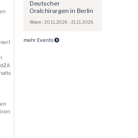
Deutscher
Oralchirurgen in Berlin
nen
Wann : 20.11.2026 - 21.11.2026
mehr Events
niert
n
 BdZA
halts
nen
hören