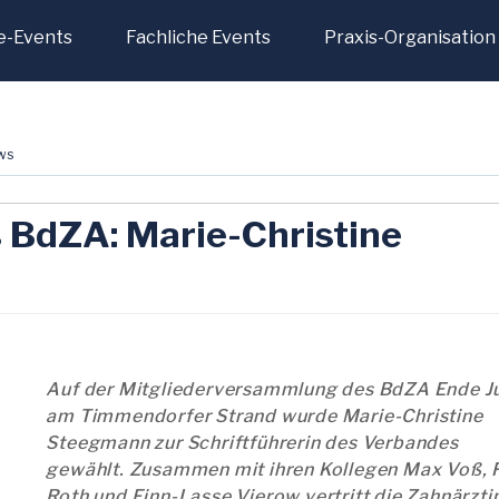
e-Events
Fachliche Events
Praxis-Organisation
ws
 BdZA: Marie-Christine
Auf der Mitgliederversammlung des BdZA Ende J
am Timmendorfer Strand wurde Marie-Christine
Steegmann zur Schriftführerin des Verbandes
gewählt. Zusammen mit ihren Kollegen Max Voß, F
Roth und Finn-Lasse Vierow vertritt die Zahnärzti