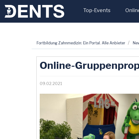
Top-Events
Onlin
Zum
Fortbildung Zahnmedizin: Ein Portal. Alle Anbieter
Ne
Inhalt
springen
Online-Gruppenprop
09.02.2021