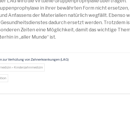
der LAG wird die virtuelle Gruppenprophylaxe übertragen.
ruppenprophylaxe in ihrer bewährten Form nicht ersetzen,
nd Anfassens der Materialien natürlich wegfällt. Ebenso 
n Gesundheitsdienstes dadurch ersetzt werden. Trotzdem is
sonderen Zeiten eine Möglichkeit, damit das wichtige The
rhin in „aller Munde“ ist.
in zur Verhütung von Zahnerkrankungen (LAG)
nmedizin » Kinderzahnmedizin
ntion