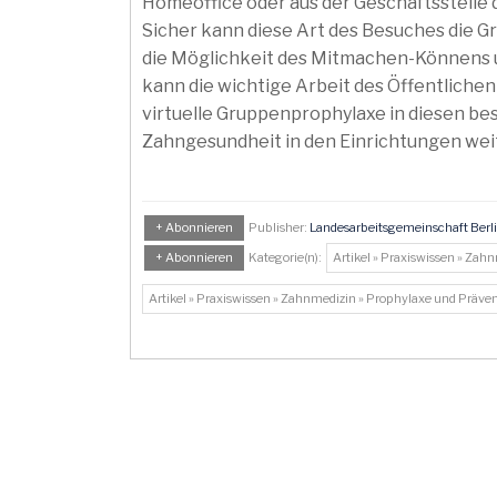
Homeoffice oder aus der Geschäftsstelle 
Sicher kann diese Art des Besuches die G
die Möglichkeit des Mitmachen-Könnens u
kann die wichtige Arbeit des Öffentliche
virtuelle Gruppenprophylaxe in diesen be
Zahngesundheit in den Einrichtungen weite
+ Abonnieren
Publisher:
Landesarbeitsgemeinschaft Berl
+ Abonnieren
Kategorie(n):
Artikel » Praxiswissen » Zah
Artikel » Praxiswissen » Zahnmedizin » Prophylaxe und Präve