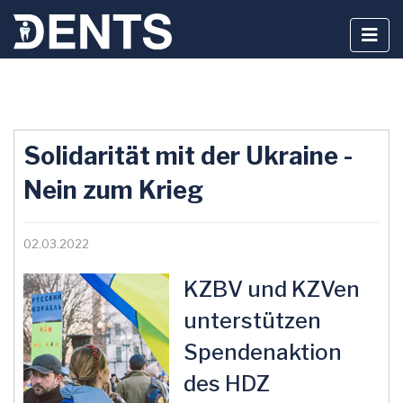
Zum
Inhalt
Solidarität mit der Ukraine -
springen
Nein zum Krieg
02.03.2022
KZBV und KZVen
unterstützen
Spendenaktion
des HDZ