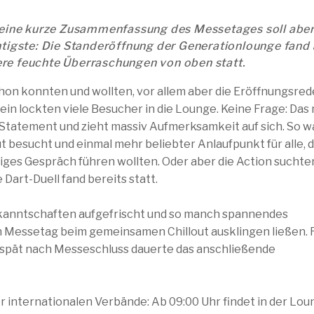
, eine kurze Zusammenfassung des Messetages soll abe
htigste: Die Standeröffnung der Generationlounge fand
re feuchte Überraschungen von oben statt.
chon konnten und wollten, vor allem aber die Eröffnungsred
n lockten viele Besucher in die Lounge. Keine Frage: Das
 Statement und zieht massiv Aufmerksamkeit auf sich. So w
 besucht und einmal mehr beliebter Anlaufpunkt für alle, d
iges Gespräch führen wollten. Oder aber die Action suchte
 Dart-Duell fand bereits statt.
kanntschaften aufgefrischt und so manch spannendes
n Messetag beim gemeinsamen Chillout ausklingen ließen. 
s spät nach Messeschluss dauerte das anschließende
r internationalen Verbände: Ab 09:00 Uhr findet in der Lo