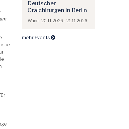
Deutscher
Oralchirurgen in Berlin
r
 am
Wann : 20.11.2026 - 21.11.2026
mehr Events
e
 neue
ar
ie
n,
Für
unge