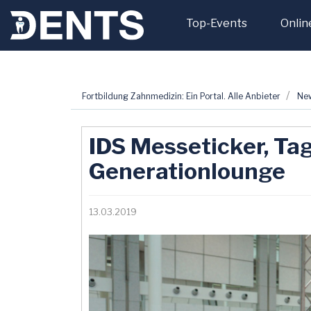
Top-Events
Onlin
Zum
Fortbildung Zahnmedizin: Ein Portal. Alle Anbieter
Ne
Inhalt
springen
IDS Messeticker, Tag
Generationlounge
13.03.2019