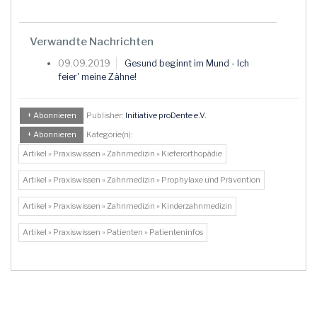
Verwandte Nachrichten
09.09.2019
Gesund beginnt im Mund - Ich
feier' meine Zähne!
+ Abonnieren
Publisher:
Initiative proDente e.V.
+ Abonnieren
Kategorie(n):
Artikel » Praxiswissen » Zahnmedizin » Kieferorthopädie
Artikel » Praxiswissen » Zahnmedizin » Prophylaxe und Prävention
Artikel » Praxiswissen » Zahnmedizin » Kinderzahnmedizin
Artikel » Praxiswissen » Patienten » Patienteninfos