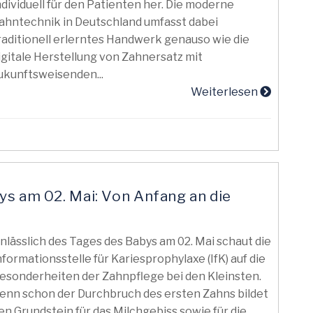
ndividuell für den Patienten her. Die moderne
ahntechnik in Deutschland umfasst dabei
raditionell erlerntes Handwerk genauso wie die
igitale Herstellung von Zahnersatz mit
ukunftsweisenden...
Weiterlesen
ys am 02. Mai: Von Anfang an die
nlässlich des Tages des Babys am 02. Mai schaut die
nformationsstelle für Kariesprophylaxe (IfK) auf die
esonderheiten der Zahnpflege bei den Kleinsten.
enn schon der Durchbruch des ersten Zahns bildet
en Grundstein für das Milchgebiss sowie für die