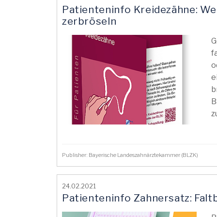
Patienteninfo Kreidezähne: W
zerbröseln
G
f
o
e
b
B
z
Publisher: Bayerische Landeszahnärztekammer (BLZK)
24.02.2021
Patienteninfo Zahnersatz: Faltb