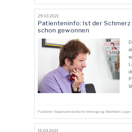
29.03.2021
Patienteninfo: Ist der Schmerz z
schon gewonnen
D
a
w
L
d
P
W
Publisher: Kassenzahnärztliche Vereinigung Westfalen-Lipp
15.03.2021