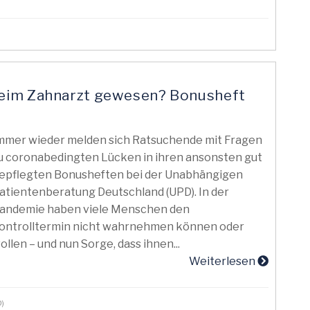
beim Zahnarzt gewesen? Bonusheft
mmer wieder melden sich Ratsuchende mit Fragen
u coronabedingten Lücken in ihren ansonsten gut
epflegten Bonusheften bei der Unabhängigen
atientenberatung Deutschland (UPD). In der
andemie haben viele Menschen den
ontrolltermin nicht wahrnehmen können oder
ollen – und nun Sorge, dass ihnen...
Weiterlesen
D)