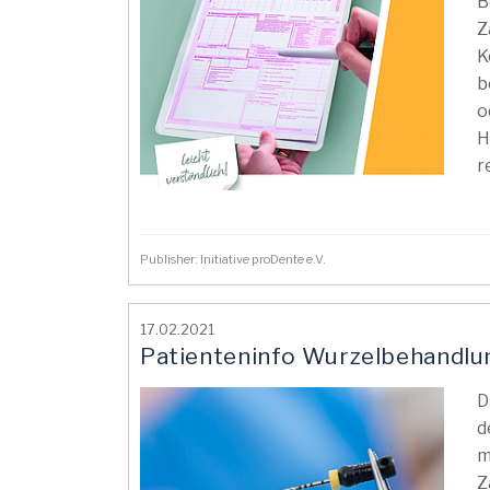
B
Z
K
b
o
H
r
Publisher: Initiative proDente e.V.
17.02.2021
Patienteninfo Wurzelbehandlung
D
d
m
Z