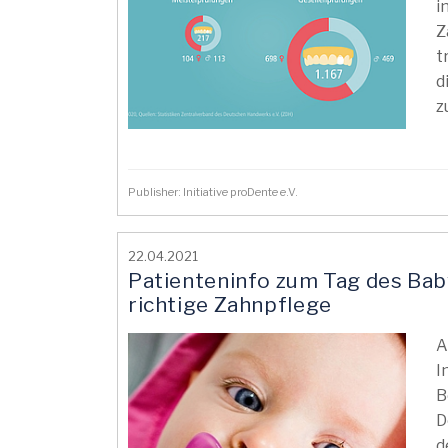
i
Z
t
d
z
Publisher: Initiative proDente e.V.
22.04.2021
Patienteninfo zum Tag des Bab
richtige Zahnpflege
A
I
B
D
d