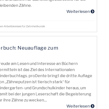
leibenden Zähne.
Weiterlesen
chen Arbeitskreises für Zahnheilkunde
erbuch: Neuauflage zum
reude am Lesen und Interesse an Büchern
ermitteln ist das Ziel des Internationalen
inderbuchtags. proDente bringt die dritte Auflage
on „Zähneputzen ist tierisch stark“ für
indergarten- und Grundschulkinder heraus, um
amit bei der jungen Leserschaft die Begeisterung
ür ihre Zähne zu wecken....
Weiterlesen