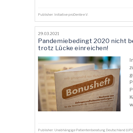
Publisher: Initiative proDente e.V.
29.03.2021
Pandemiebedingt 2020 nicht 
trotz Lücke einreichen!
I
z
g
P
P
K
w
Publisher: Unabhängige Patientenberatung Deutschland (UP