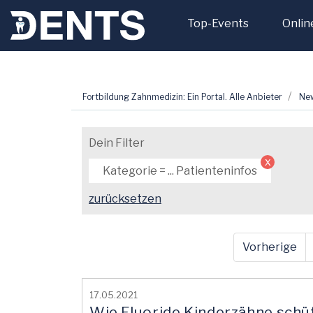
Top-Events
Onlin
Zum
Fortbildung Zahnmedizin: Ein Portal. Alle Anbieter
Ne
Inhalt
springen
Dein Filter
x
Kategorie = ... Patienteninfos
zurücksetzen
Vorherige
17.05.2021
Wie Fluoride Kinderzähne schü