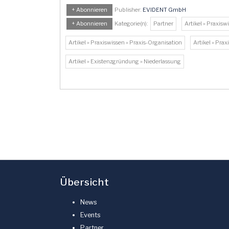
+ Abonnieren
Publisher:
EVIDENT GmbH
+ Abonnieren
Kategorie(n):
Partner
Artikel » Praxisw
Artikel » Praxiswissen » Praxis-Organisation
Artikel » Pra
Artikel » Existenzgründung » Niederlassung
Übersicht
News
Events
Partner