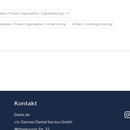
issen » Praxis-Organisation » Digitalisierung / TI
xiswissen » Praxis-Organisation » Abrechnung
Artikel » Existenzgründung
Kontakt
Dents.de
c/o German Dental Service GmbH
Wittenborner Str. 32